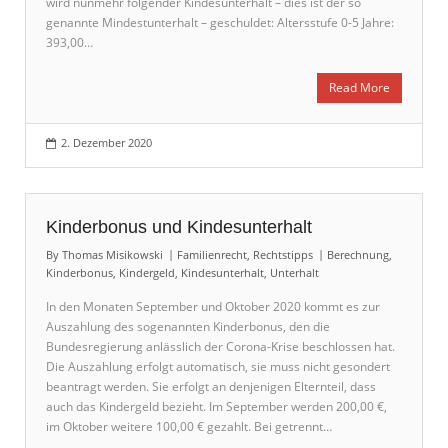
wird nunmehr folgender Kindesunterhalt – dies ist der so
genannte Mindestunterhalt – geschuldet: Altersstufe 0-5 Jahre:
393,00…
Read More
2. Dezember 2020
Kinderbonus und Kindesunterhalt
By
Thomas Misikowski
Familienrecht
,
Rechtstipps
Berechnung
,
Kinderbonus
,
Kindergeld
,
Kindesunterhalt
,
Unterhalt
In den Monaten September und Oktober 2020 kommt es zur
Auszahlung des sogenannten Kinderbonus, den die
Bundesregierung anlässlich der Corona-Krise beschlossen hat.
Die Auszahlung erfolgt automatisch, sie muss nicht gesondert
beantragt werden. Sie erfolgt an denjenigen Elternteil, dass
auch das Kindergeld bezieht. Im September werden 200,00 €,
im Oktober weitere 100,00 € gezahlt. Bei getrennt…