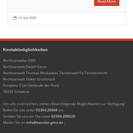
Read More
14. Juli 2020
Kontaktmöglichkeiten
Rechtsanwälte GMS
Rechtsanwalt Detlef Garus
Rechtsanwalt Thomas Misikowski, Fachanwalt für Familienrecht
Rechtsanwalt Volker Grothstück
Postplatz 5 (im Gebäude der Post)
58239 Schwerte
Um uns zu erreichen, stehen Ihnen folgende Möglichkeiten zur Verfügung:
Rufen Sie uns unter
02304.20060
an;
Senden Sie uns ein Fax unter
02304.200629
Mailen Sie an
info@kanzlei-gms.de
;