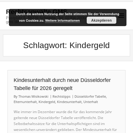
Skip
to
Rechtsanwälte GMS
Durch die weitere Nutzung der Seite stimmen Sie der Verwendung
content
Postplatz 5, 58239 Schwerte, Tel: 02304.20060, info(at)kanzlei-
Akzeptieren
von Cookies zu.
Weitere Informationen
gms.de
Schlagwort:
Kindergeld
Kindesunterhalt durch neue Düsseldorfer
Tabelle für 2026 geregelt
By
Thomas Misikowski
Rechtstipps
Düsseldorfer Tabelle
,
Elternunterhalt
,
Kindergeld
,
Kindesunterhalt
,
Unterhalt
Wie immer im Dezember wurde die für das kommende Jahr
geltende neue Düsseldorfer Tabelle veröffentlicht. Die
Selbstbehaltssätze für die Unterhaltspflichtigen sind im
wesentlichen unverändert geblieben. Der Mindestunterhalt für