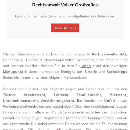
Rechtsanwalt Volker Grothstück
Lesen Sie hier mehr zu seinen Spezialgebieten und Interessen
Read More
Wir begrüßen Sie ganz herzlich auf der Homepage der
Rechtsanwälte GMS
,
Detlef Garus, Thomas Misikowski und Volker Grothstück. Einzelheiten zu uns
und unserer Kanzlei erfahren Sie, in dem Sie
oben
↑
auf den jeweiligen
Menupunkt
klicken; interessante
Neuigkeiten
,
Urteile
und
Rechtstipps
finden Sie immer unter dem obigen
↑
Menupunkten.
Bei uns sind Sie mit allen Fragestellungen und Problemen u.a. zu den
Themen
Arbeitsrecht, Erbrecht, Familienrecht, Mietrecht,
Unternehmensrecht, Versicherungsrecht, Bankrecht
und
Unfall-
sowie
Verkehrs(straf)recht
bestens aufgehoben! Über den nachfolgenden Button
können Sie uns im Falle einer Mandatierung die Arbeit erleichtern und schon
einmal die notwendigen Angaben zur Mandatsbearbeitung machen und an
uns übermitteln. Die dabei erfassten Daten werden für die Fallbearbeitung
gespeichert! Mit diesem
Link
gelangen Sie zur vollständigen