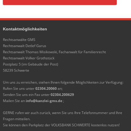
Kontaktmöglichkeiten
Rechtsanwälte GMS
Rechtsanwalt Detlef Garus
Rechtsanwalt Thomas Misikowski, Fachanwalt für Familienrecht
Rechtsanwalt Volker Grothstück
Postplatz 5 (im Gebäude der Post)
58239 Schwerte
Um uns zu erreichen, stehen Ihnen folgende Möglichkeiten zur Verfügung:
Rufen Sie uns unter
02304.20060
an;
Senden Sie uns ein Fax unter
02304.200629
Mailen Sie an
info@kanzlei-gms.de
;
GERNE rufen wir auch zurück, wenn Sie uns Ihre Telefonnummer und Ihre
Fragen mitteilen.
Sie können den Parkplatz der VOLKSBANK SCHWERTE kostenlos nutzen!