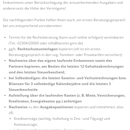
Einkommens unter Berücksichtigung der anzuerkennenden Ausgaben und
andererseits die Höhe des Vermögens!
Die nachfolgenden Punkte helfen Ihnen auch, ein erstes Beratungsgespräch
bei uns entsprechend vorzubereiten:
Termin für die Rechtsberatung (kann auch online erfolgen) vereinbaren
(Tel.: 02304/20060 oder info@kanzlei-gms.de)
ggfs.
Rechtschutzunterlagen
kopieren (oft ist ein erstes
Beratungsgespräch in den sog. Familien- oder Privattarifen versichert)
Nachweise über das eigene laufende Einkommen sowie des
Partners kopieren, am Besten die letzten 12 Gehaltsabrechnungen
und den letzten Steuerbescheid;
bei Selbständigen: die letzten Gewinn- und Verlustrechnungen bzw.
Bilanzen für 3 vollständige Kalenderjahre und die letzten 3
Steuerbescheide
Aufstellung über die laufenden Kosten (z. B. Miete, Versicherungen,
Kreditraten, Energiekosten pp.) anfertigen
Nachweise
zu den
Ausgabepositionen
kopieren und mitnehmen, also
zB.
Kreditverträge (wichtig: Aufteilung in Zins –und Tilgung) und
Kontoauszüge,