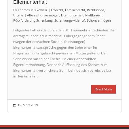
Elternunterhalt
By
Thomas Misikowski
Erbrecht
,
Familienrecht
,
Rechtstipps
,
Urteile
Altersschonvermögen
,
Elternunterhalt
,
Nießbrauch
,
Rückforderung Schenkung
,
Schenkungswiderruf
,
Schonvermögen
Folgender Fall wurde durch den BGH nunmehr entschieden: Der
antragstellende Kreis macht aus übergegangenem Recht
(wegen der erbrachten Sozialhilfeleistungen)
Elternunterhaltsansprüche gegen den Sohn einer im
Pflegeheim untergebracht gewesenen Mutter geltend. Der
Sohn wohnt mit seiner Ehefrau in einer abbezahlten
Eigentumswohnung. Der nach Auffassung des Kreises zum
Elternunterhalt verpflichtete Sohn befindet sich bereits selbst
im Rentenalter,…
Read More
15. März 2019