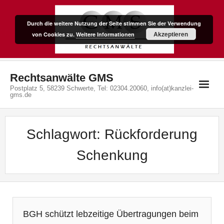
Skip
to
Durch die weitere Nutzung der Seite stimmen Sie der Verwendung
content
Akzeptieren
von Cookies zu.
Weitere Informationen
Rechtsanwälte GMS
Postplatz 5, 58239 Schwerte, Tel: 02304.20060, info(at)kanzlei-
gms.de
Schlagwort:
Rückforderung
Schenkung
BGH schützt lebzeitige Übertragungen beim