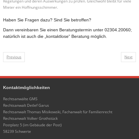
Regelungen und deren Auswirkungen zu prüfen. Gleichwohl bleibt für viele
Mieter ein Hoffnungsschimmer.
Haben Sie Fragen dazu? Sind Sie betroffen?
Dann vereinbaren Sie einen Beratungstermin unter 02304.20060;
natürlich ist auch die „kontaktlose“ Beratung möglich.
Previous
Next
Kontaktmöglichkeiten
Rechtsanwälte GMS
Rechtsanwalt Detlef Garus
Rechtsanwalt Thomas Misikowski, Fachanwalt für Familienrecht
Rechtsanwalt Volker Grothstück
Postplatz 5 (im Gebäude der Post)
58239 Schwerte