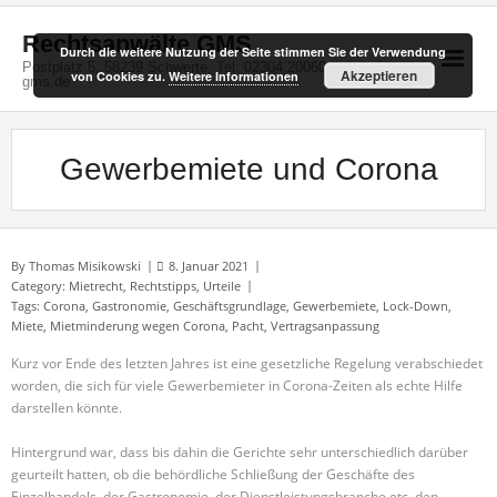
Skip
to
Rechtsanwälte GMS
Durch die weitere Nutzung der Seite stimmen Sie der Verwendung
content
Postplatz 5, 58239 Schwerte, Tel: 02304.20060, info(at)kanzlei-
Akzeptieren
von Cookies zu.
Weitere Informationen
gms.de
Gewerbemiete und Corona
By
Thomas Misikowski
8. Januar 2021
Category:
Mietrecht
,
Rechtstipps
,
Urteile
Tags:
Corona
,
Gastronomie
,
Geschäftsgrundlage
,
Gewerbemiete
,
Lock-Down
,
Miete
,
Mietminderung wegen Corona
,
Pacht
,
Vertragsanpassung
Kurz vor Ende des letzten Jahres ist eine gesetzliche Regelung verabschiedet
worden, die sich für viele Gewerbemieter in Corona-Zeiten als echte Hilfe
darstellen könnte.
Hintergrund war, dass bis dahin die Gerichte sehr unterschiedlich darüber
geurteilt hatten, ob die behördliche Schließung der Geschäfte des
Einzelhandels, der Gastronomie, der Dienstleistungsbranche etc. den