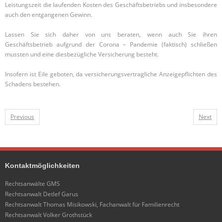
Leistungszeit die laufenden Kosten des Geschäftsbetriebs und insbesondere
auch den entgangenen Gewinn.
Lassen Sie sich daher von uns beraten, wenn auch Sie ihren
Geschäftsbetrieb aufgrund der Corona – Pandemie (faktisch) schließen
mussten und eine diesbezügliche Versicherung besteht.
Insofern ist Eile geboten, da versicherungsvertragliche Anzeigepflichten des
Schadens bestehen.
Previous
Next
Kontaktmöglichkeiten
Rechtsanwälte GMS
Rechtsanwalt Detlef Garus
Rechtsanwalt Thomas Misikowski, Fachanwalt für Familienrecht
Rechtsanwalt Volker Grothstück