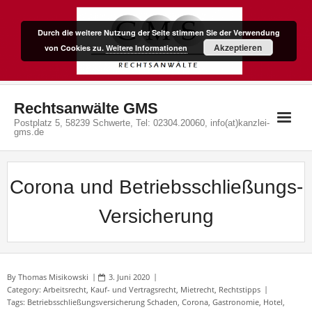
Skip
to
Durch die weitere Nutzung der Seite stimmen Sie der Verwendung
content
Akzeptieren
von Cookies zu.
Weitere Informationen
Rechtsanwälte GMS
Postplatz 5, 58239 Schwerte, Tel: 02304.20060, info(at)kanzlei-
gms.de
Corona und Betriebsschließungs-
Versicherung
By
Thomas Misikowski
3. Juni 2020
Category:
Arbeitsrecht
,
Kauf- und Vertragsrecht
,
Mietrecht
,
Rechtstipps
Tags:
Betriebsschließungsversicherung Schaden
,
Corona
,
Gastronomie
,
Hotel
,