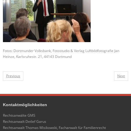
Fotos: Dortmunder Volksbank, Fotostudio & Verlag Luftbildfotografie Jan
Heinze, Karlsruhestr. 21, 44143 Dortmund
Previous
Next
Kontaktmöglichkeiten
Rechtsanwälte GMS
Rechtsanwalt Detlef Garus
Rechtsanwalt Thomas Misikowski, Fachanwalt für Familienrecht