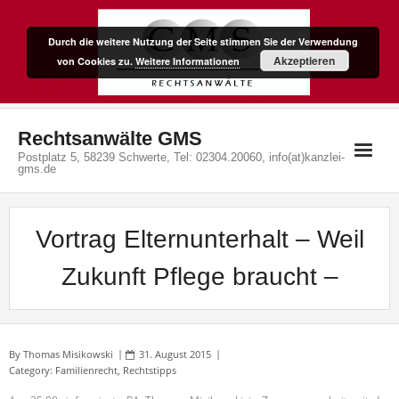
Skip
to
Durch die weitere Nutzung der Seite stimmen Sie der Verwendung
content
Akzeptieren
von Cookies zu.
Weitere Informationen
Rechtsanwälte GMS
Postplatz 5, 58239 Schwerte, Tel: 02304.20060, info(at)kanzlei-
gms.de
Vortrag Elternunterhalt – Weil
Zukunft Pflege braucht –
By
Thomas Misikowski
31. August 2015
Category:
Familienrecht
,
Rechtstipps