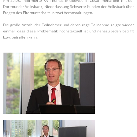
Am 25.08. informierte RA Thomas Misikowski in Zusammenarbeit mit der
Dortmunder Volksbank, Niederlassung Schwerte Kunden der Volksbank über
Fragen des Elternunterhalts in zwei Veranstaltungen.
Die große Anzahl der Teilnehmer und deren rege Teilnahme zeigte wieder
einmal, dass diese Problematik höchstaktuell ist und nahezu Jeden betrifft
bzw. betreffen kann.