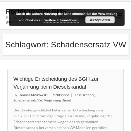
Skip
to
Rechtsanwälte GMS
Durch die weitere Nutzung der Seite stimmen Sie der Verwendung
content
Postplatz 5, 58239 Schwerte, Tel: 02304.20060, info(at)kanzlei-
Akzeptieren
von Cookies zu.
Weitere Informationen
gms.de
Schlagwort:
Schadensersatz VW
Wichtige Entscheidung des BGH zur
Verjährung beim Dieselskandal
By
Thomas Misikowski
Rechtstipps
Dieselskandal
,
Schadensersatz VW
,
Verjährung Diesel
Der Bundesgerichtshof hat in seiner Entscheidung vom
29.07.2021 eine wichtige Frage zum Thema „Verjährung“ der
Schadensersatzansprüche wegen des so genannten
Dieselskandals bei verschiedenen VW-Modellen getroffen.