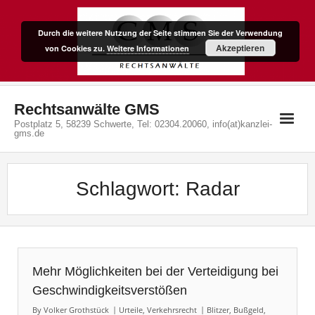
Skip
to
Durch die weitere Nutzung der Seite stimmen Sie der Verwendung
content
Akzeptieren
von Cookies zu.
Weitere Informationen
Rechtsanwälte GMS
Postplatz 5, 58239 Schwerte, Tel: 02304.20060, info(at)kanzlei-
gms.de
Schlagwort:
Radar
Mehr Möglichkeiten bei der Verteidigung bei
Geschwindigkeitsverstößen
By
Volker Grothstück
Urteile
,
Verkehrsrecht
Blitzer
,
Bußgeld
,