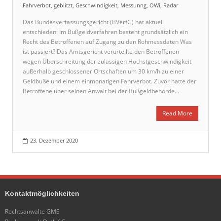
Fahrverbot
,
geblitzt
,
Geschwindigkeit
,
Messunng
,
OWi
,
Radar
Das Bundesverfassungsgericht (BVerfG) hat aktuell
entschieden: Im Bußgeldverfahren besteht grundsätzlich ein
Recht des Betroffenen auf Zugang zu den Rohmessdaten Was
ist passiert? Das Amtsgericht verurteilte den Betroffenen
wegen Überschreitung der zulässigen Höchstgeschwindigkeit
außerhalb geschlossener Ortschaften um 30 km/h zu einer
Geldbuße und einem einmonatigen Fahrverbot. Zuvor hatte der
Betroffene über seinen Anwalt bei der Bußgeldbehörde…
Read More
23. Dezember 2020
Kontaktmöglichkeiten
Rechtsanwälte GMS