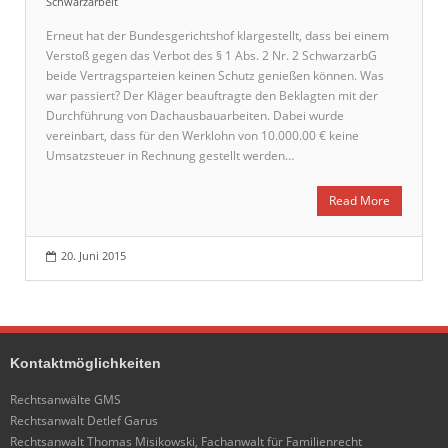
Schwarzarbeit
Erneut hat der Bundesgerichtshof klargestellt, dass bei einem
Verstoß gegen das Verbot des § 1 Abs. 2 Nr. 2 SchwarzarbG
beide Vertragsparteien keinen Schutz genießen können. Was
war passiert? Der Kläger beauftragte den Beklagten mit der
Durchführung von Dachausbauarbeiten. Dabei wurde
vereinbart, dass für den Werklohn von 10.000.00 € keine
Umsatzsteuer in Rechnung gestellt werden…
Read More
20. Juni 2015
Kontaktmöglichkeiten
Rechtsanwälte GMS
Rechtsanwalt Detlef Garus
Rechtsanwalt Thomas Misikowski, Fachanwalt für Familienrecht