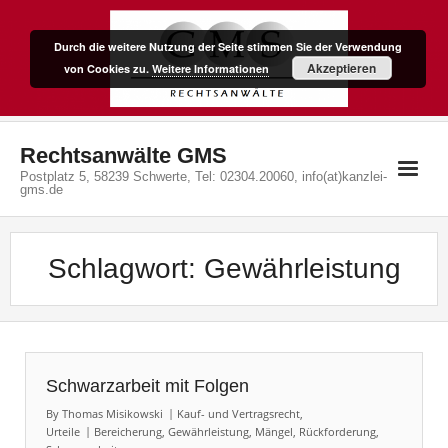
Skip
to
Durch die weitere Nutzung der Seite stimmen Sie der Verwendung
content
Akzeptieren
von Cookies zu.
Weitere Informationen
Rechtsanwälte GMS
Postplatz 5, 58239 Schwerte, Tel: 02304.20060, info(at)kanzlei-
gms.de
Schlagwort:
Gewährleistung
Schwarzarbeit mit Folgen
By
Thomas Misikowski
Kauf- und Vertragsrecht
,
Urteile
Bereicherung
,
Gewährleistung
,
Mängel
,
Rückforderung
,