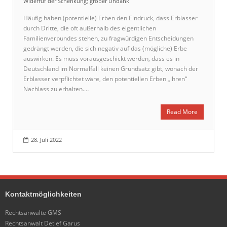
Widerruf der Schenkung; grober Undank
Häufig haben (potentielle) Erben den Eindruck, dass Erblasser
durch Dritte, die oft außerhalb des eigentlichen
Familienverbundes stehen, zu fragwürdigen Entscheidungen
gedrängt werden, die sich negativ auf das (mögliche) Erbe
auswirken. Es muss vorausgeschickt werden, dass es in
Deutschland im Normalfall keinen Grundsatz gibt, wonach der
Erblasser verpflichtet wäre, den potentiellen Erben „ihren“
Nachlass zu erhalten.…
Read More
28. Juli 2022
Kontaktmöglichkeiten
Rechtsanwälte GMS
Rechtsanwalt Detlef Garus