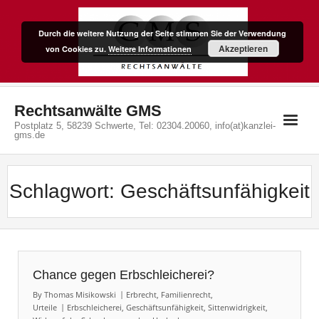
Skip
to
Durch die weitere Nutzung der Seite stimmen Sie der Verwendung
content
Akzeptieren
von Cookies zu.
Weitere Informationen
Rechtsanwälte GMS
Postplatz 5, 58239 Schwerte, Tel: 02304.20060, info(at)kanzlei-
gms.de
Schlagwort:
Geschäftsunfähigkeit
Chance gegen Erbschleicherei?
By
Thomas Misikowski
Erbrecht
,
Familienrecht
,
Urteile
Erbschleicherei
,
Geschäftsunfähigkeit
,
Sittenwidrigkeit
,