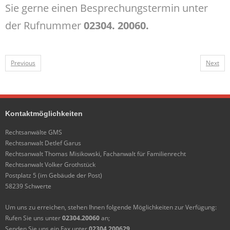
Sie gerne einen Besprechungstermin unter
der Rufnummer
02304. 20060.
Previous
Next
Kontaktmöglichkeiten
Rechtsanwälte GMS
Rechtsanwalt Detlef Garus
Rechtsanwalt Thomas Misikowski, Fachanwalt für Familienrecht
Rechtsanwalt Volker Grothstück
Postplatz 5 (im Gebäude der Post)
58239 Schwerte
Um uns zu erreichen, stehen Ihnen folgende Möglichkeiten zur Verfügung:
Rufen Sie uns unter
02304.20060
an;
Senden Sie uns ein Fax unter
02304.200629