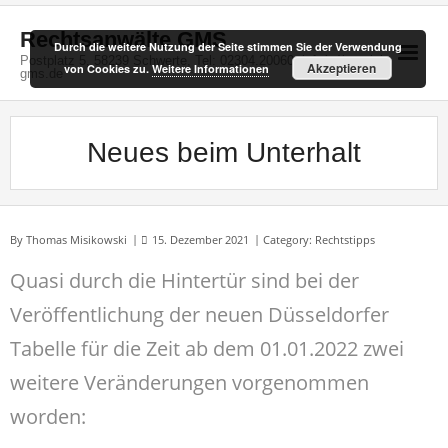
Skip
to
Rechtsanwälte GMS
Durch die weitere Nutzung der Seite stimmen Sie der Verwendung
content
Postplatz 5, 58239 Schwerte, Tel: 02304.20060, info(at)kanzlei-
Akzeptieren
von Cookies zu.
Weitere Informationen
gms.de
Neues beim Unterhalt
By
Thomas Misikowski
15. Dezember 2021
Category:
Rechtstipps
Quasi durch die Hintertür sind bei der
Veröffentlichung der neuen Düsseldorfer
Tabelle für die Zeit ab dem 01.01.2022 zwei
weitere Veränderungen vorgenommen
worden: