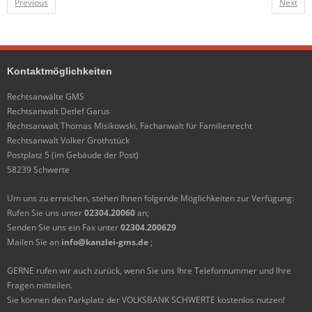
Previous
Next
Kontaktmöglichkeiten
Rechtsanwälte GMS
Rechtsanwalt Detlef Garus
Rechtsanwalt Thomas Misikowski, Fachanwalt für Familienrecht
Rechtsanwalt Volker Grothstück
Postplatz 5 (im Gebäude der Post)
58239 Schwerte
Um uns zu erreichen, stehen Ihnen folgende Möglichkeiten zur Verfügung:
Rufen Sie uns unter
02304.20060
an;
Senden Sie uns ein Fax unter
02304.200629
Mailen Sie an
info@kanzlei-gms.de
;
GERNE rufen wir auch zurück, wenn Sie uns Ihre Telefonnummer und Ihre
Fragen mitteilen.
Sie können den Parkplatz der VOLKSBANK SCHWERTE kostenlos nutzen!