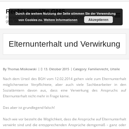
Skip
to
Rechtsanwälte GMS
Durch die weitere Nutzung der Seite stimmen Sie der Verwendung
content
Postplatz 5, 58239 Schwerte, Tel: 02304.20060, info(at)kanzlei-
Akzeptieren
von Cookies zu.
Weitere Informationen
gms.de
Elternunterhalt und Verwirkung
By
Thomas Misikowski
13. Oktober 2015
Category:
Familienrecht
,
Urteile
Nach dem Urteil des BGH vom 12.02.2014 gehen viele zum Elternunterhalt
möglicherweise Verpflichtete, aber auch viele Sachbearbeiter in den
Sozialämtern davon aus, dass eine Verwirkung des Anspruchs auf
Elternunterhalt nicht mehr in Frage käme.
Das aber ist grundlegend falsch!
Nach wie vor besteht die Möglichkeit, dass die Ansprüche auf Elternunterhalt
verwirkt sind und die entspprechenden Ansprüche demgemäß – ganz oder