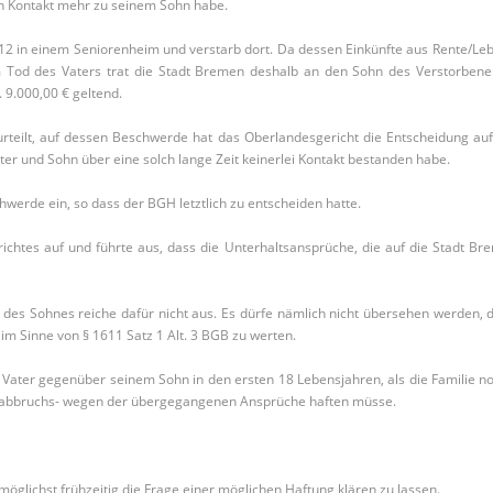
en Kontakt mehr zu seinem Sohn habe.
2012 in einem Seniorenheim und verstarb dort. Da dessen Einkünfte aus Rente/L
 Tod des Vaters trat die Stadt Bremen deshalb an den Sohn des Verstorbene
 9.000,00 € geltend.
rteilt, auf dessen Beschwerde hat das Oberlandesgericht die Entscheidung au
r und Sohn über eine solch lange Zeit keinerlei Kontakt bestanden habe.
erde ein, so dass der BGH letztlich zu entscheiden hatte.
htes auf und führte aus, dass die Unterhaltsansprüche, die auf die Stadt 
t des Sohnes reiche dafür nicht aus. Es dürfe nämlich nicht übersehen werden,
 im Sinne von § 1611 Satz 1 Alt. 3 BGB zu werten.
ater gegenüber seinem Sohn in den ersten 18 Lebensjahren, als die Familie noc
ntaktabbruchs- wegen der übergegangenen Ansprüche haften müsse.
, möglichst frühzeitig die Frage einer möglichen Haftung klären zu lassen.