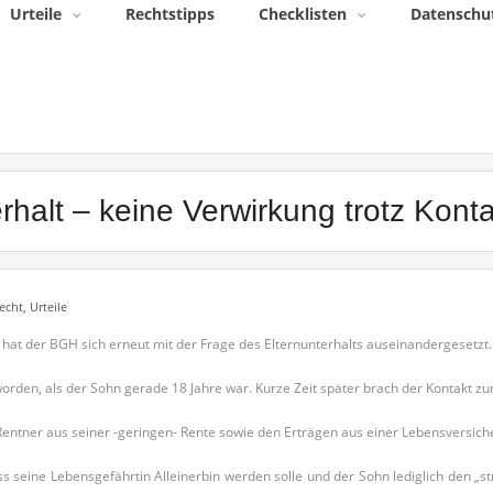
Urteile
Rechtstipps
Checklisten
Datenschu
erhalt – keine Verwirkung trotz Kont
echt
,
Urteile
4 hat der BGH sich erneut mit der Frage des Elternunterhalts auseinandergesetzt.
orden, als der Sohn gerade 18 Jahre war. Kurze Zeit später brach der Kontakt zu
Rentner aus seiner -geringen- Rente sowie den Erträgen aus einer Lebensversich
 seine Lebensgefährtin Alleinerbin werden solle und der Sohn lediglich den „stre