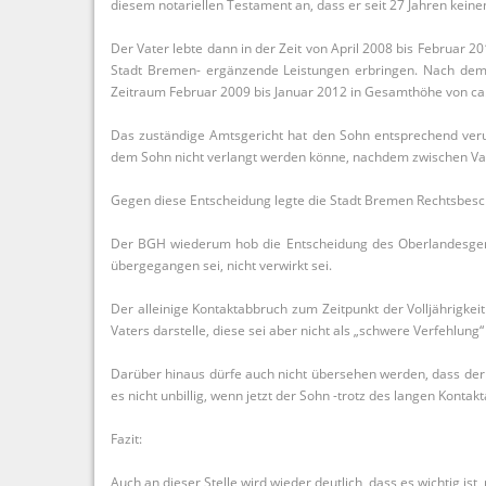
diesem notariellen Testament an, dass er seit 27 Jahren kein
Der Vater lebte dann in der Zeit von April 2008 bis Februar 
Stadt Bremen- ergänzende Leistungen erbringen. Nach dem
Zeitraum Februar 2009 bis Januar 2012 in Gesamthöhe von ca.
Das zuständige Amtsgericht hat den Sohn entsprechend veru
dem Sohn nicht verlangt werden könne, nachdem zwischen Vate
Gegen diese Entscheidung legte die Stadt Bremen Rechtsbeschw
Der BGH wiederum hob die Entscheidung des Oberlandesgeric
übergegangen sei, nicht verwirkt sei.
Der alleinige Kontaktabbruch zum Zeitpunkt der Volljährigkei
Vaters darstelle, diese sei aber nicht als „schwere Verfehlung“
Darüber hinaus dürfe auch nicht übersehen werden, dass der V
es nicht unbillig, wenn jetzt der Sohn -trotz des langen Ko
Fazit:
Auch an dieser Stelle wird wieder deutlich, dass es wichtig ist