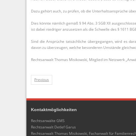
Dazu gehört auch, zu prüfen, ob die Unterhaltsansprüche übe
Dies könnte nämlich gemäß § 94 Abs. 3 SGB XII ausgeschlosse
ist dabei niedriger anzusetzen als die Schwelle des § 1611 BG
Sind die Ansprüche tatsächliche übergegangen, wird es da
davon zu überzeugen, welche besonderen Umstände gleichwo
Rechtsanwalt Thomas Misikowski, Mitglied im Netzwerk „Anwält
Previous
Kontaktmöglichkeiten
Rechtsanwälte GMS
Rechtsanwalt Detlef Garus
Rechtsanwalt Thomas Misikowski, Fachanwalt für Familienrec