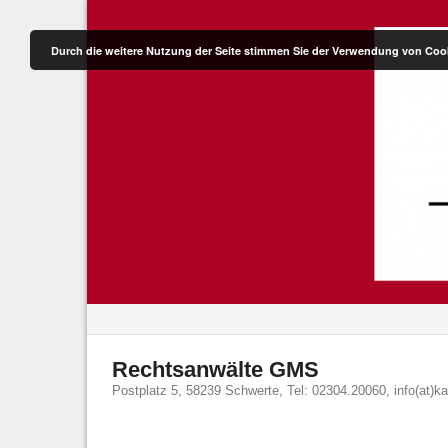
Skip
to
content
Durch die weitere Nutzung der Seite stimmen Sie der Verwendung von Coo
Rechtsanwälte GMS
Postplatz 5, 58239 Schwerte, Tel: 02304.20060, info(at)k