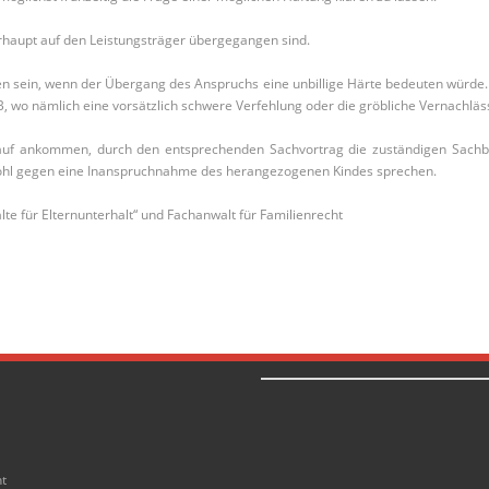
rhaupt auf den Leistungsträger übergegangen sind.
n sein, wenn der Übergang des Anspruchs eine unbillige Härte bedeuten würde. D
B, wo nämlich eine vorsätzlich schwere Verfehlung oder die gröbliche Vernachläss
rauf ankommen, durch den entsprechenden Sachvortrag die zuständigen Sachbe
hl gegen eine Inanspruchnahme des herangezogenen Kindes sprechen.
e für Elternunterhalt“ und Fachanwalt für Familienrecht
ht