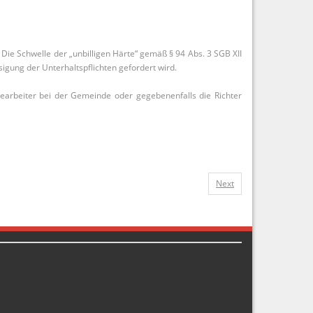
ie Schwelle der „unbilligen Härte“ gemäß § 94 Abs. 3 SGB XII
igung der Unterhaltspflichten gefordert wird.
arbeiter bei der Gemeinde oder gegebenenfalls die Richter
Next