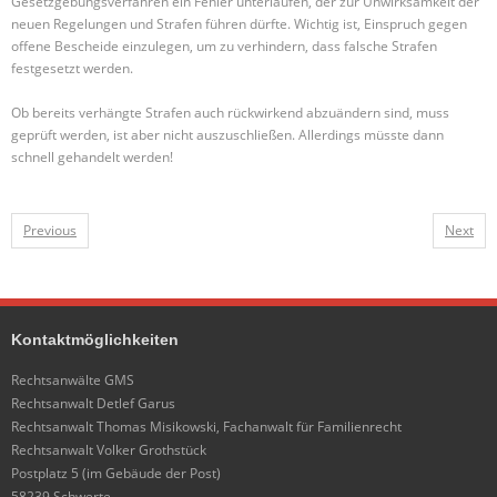
Gesetzgebungsverfahren ein Fehler unterlaufen, der zur Unwirksamkeit der
neuen Regelungen und Strafen führen dürfte. Wichtig ist, Einspruch gegen
offene Bescheide einzulegen, um zu verhindern, dass falsche Strafen
festgesetzt werden.
Ob bereits verhängte Strafen auch rückwirkend abzuändern sind, muss
geprüft werden, ist aber nicht auszuschließen. Allerdings müsste dann
schnell gehandelt werden!
Previous
Next
Kontaktmöglichkeiten
Rechtsanwälte GMS
Rechtsanwalt Detlef Garus
Rechtsanwalt Thomas Misikowski, Fachanwalt für Familienrecht
Rechtsanwalt Volker Grothstück
Postplatz 5 (im Gebäude der Post)
58239 Schwerte