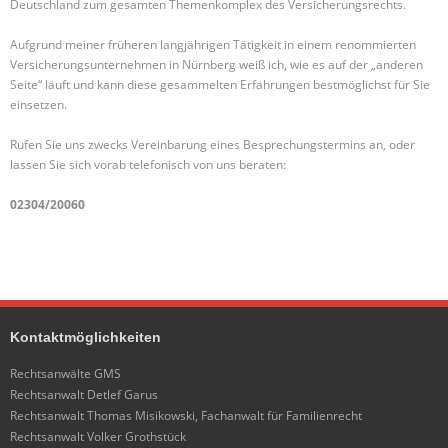
Deutschland zum gesamten Themenkomplex des Versicherungsrechts.
Aufgrund meiner früheren langjährigen Tätigkeit in einem renommierten
Versicherungsunternehmen in Nürnberg weiß ich, wie es auf der „anderen
Seite“ läuft und kann diese gesammelten Erfahrungen bestmöglichst für Sie
einsetzen.
Rufen Sie uns zwecks Vereinbarung eines Besprechungstermins an, oder
lassen Sie sich vorab telefonisch von uns beraten:
02304/20060
Kontaktmöglichkeiten
Rechtsanwälte GMS
Rechtsanwalt Detlef Garus
Rechtsanwalt Thomas Misikowski, Fachanwalt für Familienrecht
Rechtsanwalt Volker Grothstück