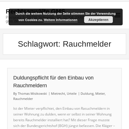
Skip
to
Rechtsanwälte GMS
Durch die weitere Nutzung der Seite stimmen Sie der Verwendung
content
Postplatz 5, 58239 Schwerte, Tel: 02304.20060, info(at)kanzlei-
Akzeptieren
von Cookies zu.
Weitere Informationen
gms.de
Schlagwort:
Rauchmelder
Duldungspflicht für den Einbau von
Rauchmeldern
By
Thomas Misikowski
Mietrecht
,
Urteile
Duldung
,
Mieter
,
Rauchmelder
Ist der Mieter verpflichtet, den Einbau von Rasuchmeldern in
seiner Wohnung zu dulden, wenn er selbst in seiner Wohnung
bereits Rauchmelder installiert hat? Mit dieser Frage musste
sich der Bundesgerichtshof (BGH) jüngst befassen. Die Kläger –