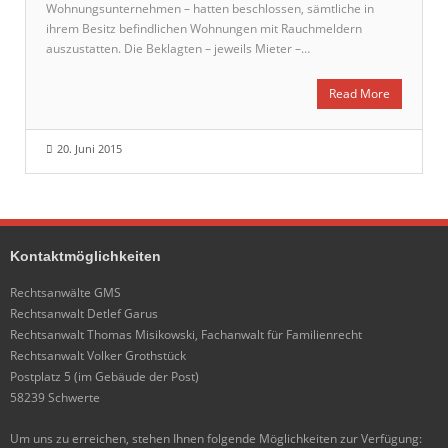
Wohnungsunternehmen – hatten beschlossen, sämtliche in
ihrem Besitz befindlichen Wohnungen mit Rauchmeldern
auszustatten. Die Beklagten – jeweils Mieter –…
Read More
20. Juni 2015
Kontaktmöglichkeiten
Rechtsanwälte GMS
Rechtsanwalt Detlef Garus
Rechtsanwalt Thomas Misikowski, Fachanwalt für Familienrecht
Rechtsanwalt Volker Grothstück
Postplatz 5 (im Gebäude der Post)
58239 Schwerte
Um uns zu erreichen, stehen Ihnen folgende Möglichkeiten zur Verfügung: