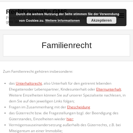
Skip
to
Rechtsanwälte GMS
Durch die weitere Nutzung der Seite stimmen Sie der Verwendung
content
Postplatz 5, 58239 Schwerte, Tel: 02304.20060, info(at)kanzlei-
Akzeptieren
von Cookies zu.
Weitere Informationen
gms.de
Familienrecht
Zum Familienrecht gehören insbesondere:
das
Unterhaltsrecht
, also Unterhalt für den getrennt lebenden
Ehegattenoder Lebenspartner, Kindesunterhalt oder
Elternunterhalt
.
Weitere Einzelheiten können Sie auf unserer Spezialseite nachlesen, in
dem Sie auf den jeweiligen Links folgen;
Fragen im Zusammenhang mit der
Ehescheidung
das Güterrecht bzw. die Fragestellungen bzgl. der Beendigung des
Güterstandes, Einzelheiten wieder
hier
;
Vermögensauseinandersetzung außerhalb des Güterrechts, z.B. bei
MIteigentum an einer Immobilie;