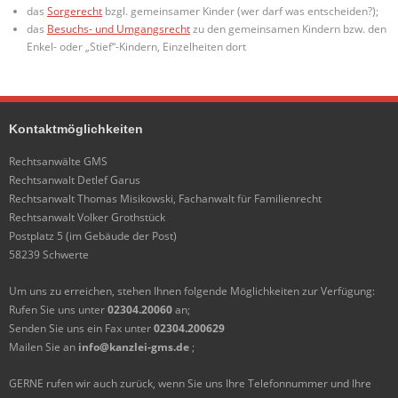
das
Sorgerecht
bzgl. gemeinsamer Kinder (wer darf was entscheiden?);
das
Besuchs- und Umgangsrecht
zu den gemeinsamen Kindern bzw. den
Enkel- oder „Stief“-Kindern, Einzelheiten dort
Kontaktmöglichkeiten
Rechtsanwälte GMS
Rechtsanwalt Detlef Garus
Rechtsanwalt Thomas Misikowski, Fachanwalt für Familienrecht
Rechtsanwalt Volker Grothstück
Postplatz 5 (im Gebäude der Post)
58239 Schwerte
Um uns zu erreichen, stehen Ihnen folgende Möglichkeiten zur Verfügung:
Rufen Sie uns unter
02304.20060
an;
Senden Sie uns ein Fax unter
02304.200629
Mailen Sie an
info@kanzlei-gms.de
;
GERNE rufen wir auch zurück, wenn Sie uns Ihre Telefonnummer und Ihre