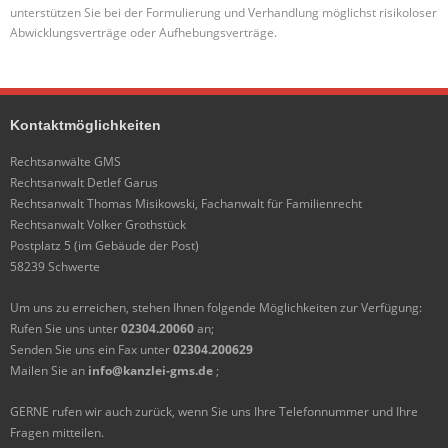
unterstützen Sie bei der Formulierung und Verhandlung möglichst risikoloser
Abwicklungsverträge oder Aufhebungsverträge.
Kontaktmöglichkeiten
Rechtsanwälte GMS
Rechtsanwalt Detlef Garus
Rechtsanwalt Thomas Misikowski, Fachanwalt für Familienrecht
Rechtsanwalt Volker Grothstück
Postplatz 5 (im Gebäude der Post)
58239 Schwerte
Um uns zu erreichen, stehen Ihnen folgende Möglichkeiten zur Verfügung:
Rufen Sie uns unter
02304.20060
an;
Senden Sie uns ein Fax unter
02304.200629
Mailen Sie an
info@kanzlei-gms.de
;
GERNE rufen wir auch zurück, wenn Sie uns Ihre Telefonnummer und Ihre
Fragen mitteilen.