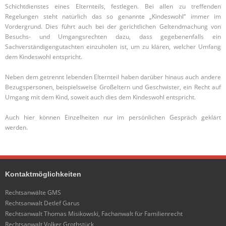
Schichtdienstes eines Elternteils, festlegen. Bei allen zu treffenden
Regelungen steht natürlich das so genannte „Kindeswohl“ immer im
Vordergrund. Dies führt auch bei der gerichtlichen Geltendmachung von
Besuchs- und Umgangsrechten dazu, dass gegebenenfalls ein
Sachverständigengutachten einzuholen ist, um zu klären, welcher Umfang
dem Kindeswohl entspricht.
Neben dem getrennt lebenden Elternteil haben darüber hinaus auch andere
Bezugspersonen, beispielsweise Großeltern und Geschwister, ein Recht auf
Umgang mit dem Kind, soweit auch dies dem Kindeswohl entspricht.
Auch hier können Einzelheiten nur im persönlichen Gespräch geklärt
werden.
Kontaktmöglichkeiten
Rechtsanwälte GMS
Rechtsanwalt Detlef Garus
Rechtsanwalt Thomas Misikowski, Fachanwalt für Familienrecht
Rechtsanwalt Volker Grothstück